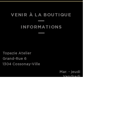
VENIR À LA BOUTIQUE
INFORMATIONS
Topazie Atelier
Grand-Rue 6
1304 Cossonay-Ville
Mar. - jeudi
Vendredi
Samedi
Dim. - lundi
10h - 18h
10h - 19h
10h - 17h
Fermé
Suivi de