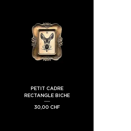
PETIT CADRE
PETIT CADRE FEMME
RECTANGLE BICHE
INSECTE 4
Prix
Prix
30,00 CHF
30,00 CHF