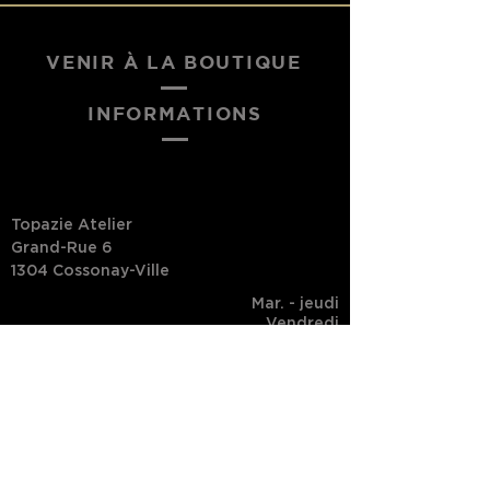
VENIR À LA BOUTIQUE
INFORMATIONS
Topazie Atelier
Grand-Rue 6
1304 Cossonay-Ville
Mar. - jeudi
Vendredi
Samedi
Dim. - lundi
10h - 18h
10h - 19h
10h - 17h
Fermé
Suivi de