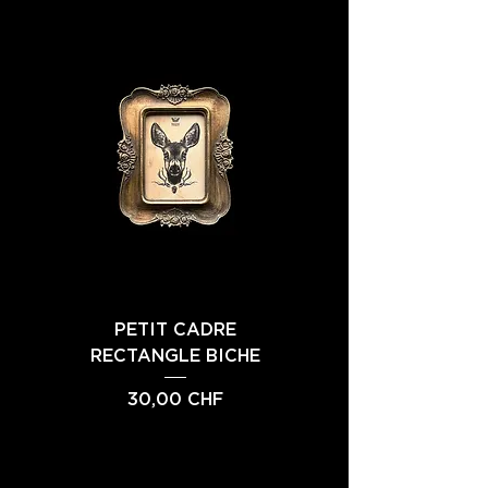
PETIT CADRE
PETIT CADRE FEMME
RECTANGLE BICHE
INSECTE 4
Prix
Prix
30,00 CHF
30,00 CHF