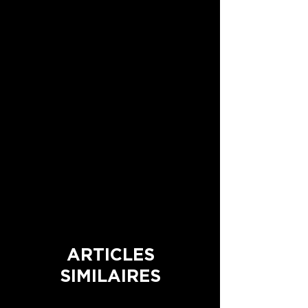
avoir différentes tailles selon les
disponibilités des supports. Les crânes
sont des vrais.
ARTICLES
SIMILAIRES