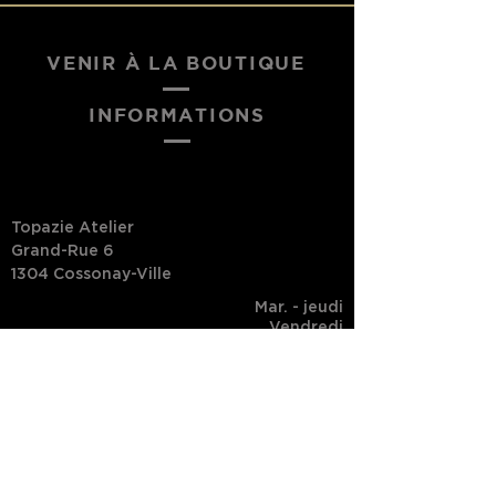
VENIR À LA BOUTIQUE
INFORMATIONS
Topazie Atelier
Grand-Rue 6
1304 Cossonay-Ville
Mar. - jeudi
Vendredi
Samedi
Dim. - lundi
10h - 18h
10h - 19h
10h - 17h
Fermé
Suivi de