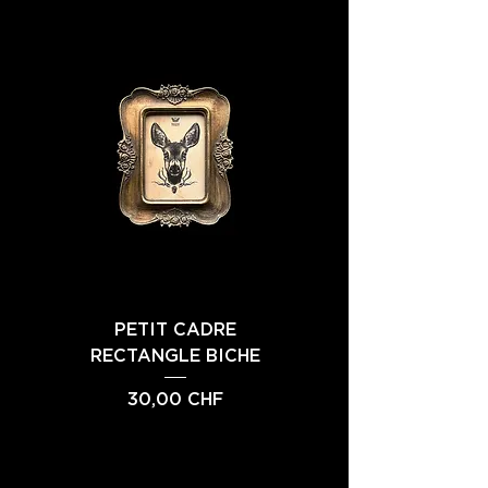
PETIT CADRE
PETIT CADRE FEMME
RECTANGLE BICHE
INSECTE 4
Prix
Prix
30,00 CHF
30,00 CHF