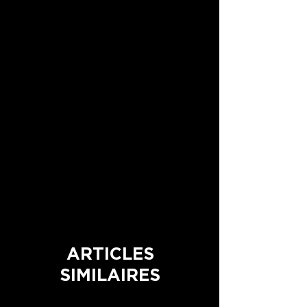
Temps de combustion: 45-50h
Les consignes de brûlage ainsi que la
composition, sont écrites sous la bougie
et sont à lire attentivement.
ARTICLES
SIMILAIRES